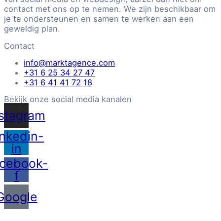
contact met ons op te nemen. We zijn beschikbaar om
je te ondersteunen en samen te werken aan een
geweldig plan.
Contact
info@marktagence.com
+31 6 25 34 27 47
+31 6 41 41 72 18
Bekijk onze social media kanalen
nstagram
inkedin-
in
cebook-
f
Google